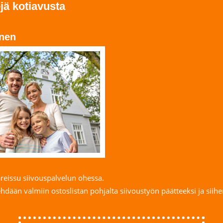
ä kotiavusta
nen
reissu siivouspalvelun ohessa.
hdään valmiin ostoslistan pohjalta siivoustyön päätteeksi ja siih