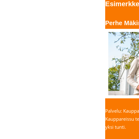
Esimerkkej
Perhe Mäki
Palvelu: Kauppa
Kauppareissu te
yksi tunti.