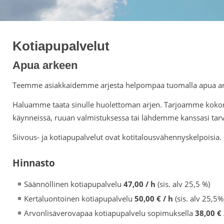
Kotiapupalvelut
Apua arkeen
Teemme asiakkaidemme arjesta helpompaa tuomalla apua arkipäi
Haluamme taata sinulle huolettoman arjen. Tarjoamme kokonai
käynneissä, ruuan valmistuksessa tai lähdemme kanssasi tarvi
Siivous- ja kotiapupalvelut ovat kotitalousvähennyskelpoisia.
Hinnasto
Säännöllinen kotiapupalvelu
47,00 / h
(sis. alv 25,5 %)
Kertaluontoinen kotiapupalvelu
50,00 € / h
(sis. alv 25,5%
Arvonlisäverovapaa kotiapupalvelu sopimuksella
38,00 € 