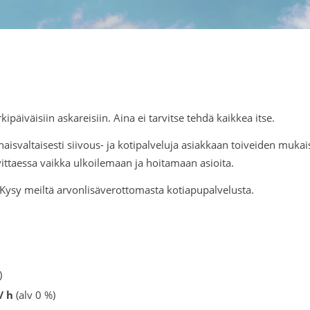
väisiin askareisiin. Aina ei tarvitse tehdä kaikkea itse.
svaltaisesti siivous- ja kotipalveluja asiakkaan toiveiden muka
ttaessa vaikka ulkoilemaan ja hoitamaan asioita.
 Kysy meiltä arvonlisäverottomasta kotiapupalvelusta.
)
/ h
(alv 0 %)